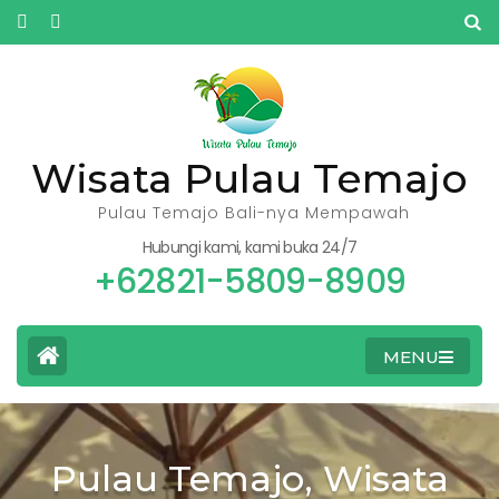
Skip
to
content
(Press
Enter)
Wisata Pulau Temajo
Pulau Temajo Bali-nya Mempawah
Hubungi kami, kami buka 24/7
+62821-5809-8909
MENU
Pulau Temajo, Wisata