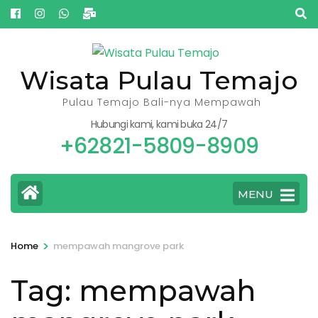
Skip
to
content
(Press
Wisata Pulau Temajo
Enter)
Pulau Temajo Bali-nya Mempawah
Hubungi kami, kami buka 24/7
+62821-5809-8909
MENU
>
Home
mempawah mangrove park
Tag:
mempawah