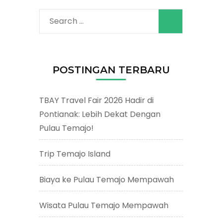
Resort
Mempawah
Search
for:
POSTINGAN TERBARU
TBAY Travel Fair 2026 Hadir di
Pontianak: Lebih Dekat Dengan
Pulau Temajo!
Trip Temajo Island
Biaya ke Pulau Temajo Mempawah
Wisata Pulau Temajo Mempawah