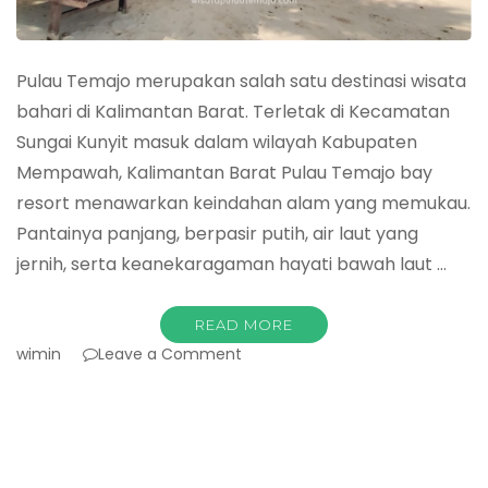
Pulau Temajo merupakan salah satu destinasi wisata
bahari di Kalimantan Barat. Terletak di Kecamatan
Sungai Kunyit masuk dalam wilayah Kabupaten
Mempawah, Kalimantan Barat Pulau Temajo bay
resort menawarkan keindahan alam yang memukau.
Pantainya panjang, berpasir putih, air laut yang
jernih, serta keanekaragaman hayati bawah laut …
READ MORE
on
wimin
Leave a Comment
Paket
Wisata
Pulau
Temajo
Bay