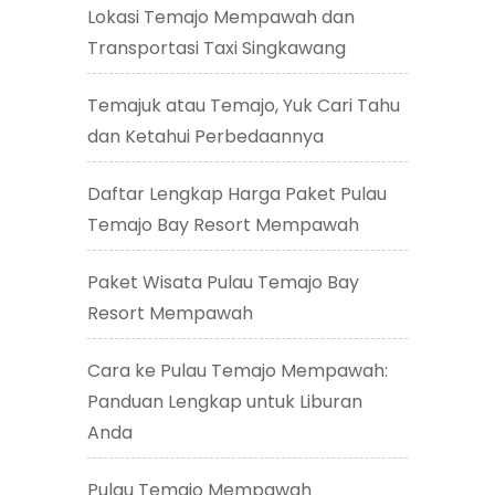
Lokasi Temajo Mempawah dan
Transportasi Taxi Singkawang
Temajuk atau Temajo, Yuk Cari Tahu
dan Ketahui Perbedaannya
Daftar Lengkap Harga Paket Pulau
Temajo Bay Resort Mempawah
Paket Wisata Pulau Temajo Bay
Resort Mempawah
Cara ke Pulau Temajo Mempawah:
Panduan Lengkap untuk Liburan
Anda
Pulau Temajo Mempawah