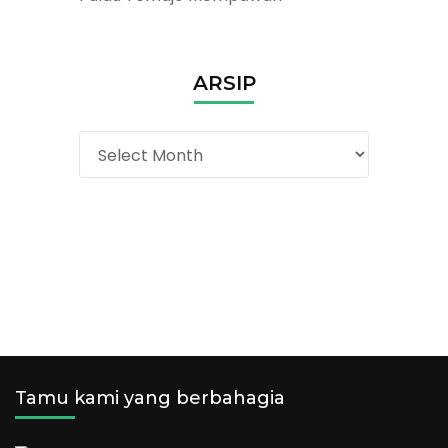
ARSIP
Arsip
Tamu kami yang berbahagia