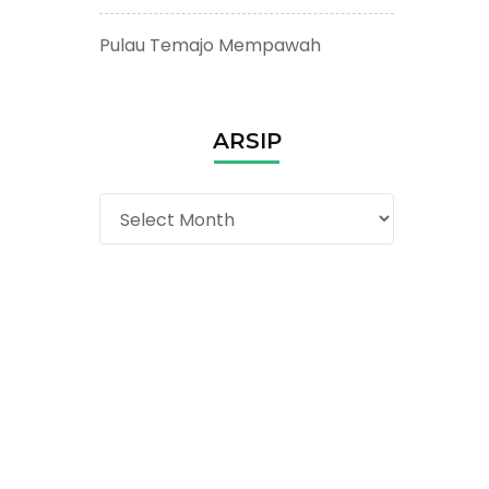
Pulau Temajo Mempawah
ARSIP
Arsip