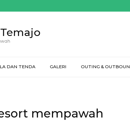
 Temajo
awah
LLA DAN TENDA
GALERI
OUTING & OUTBOU
resort mempawah