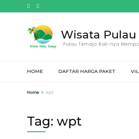
Skip
to
content
(Press
Wisata Pulau
Enter)
Pulau Temajo Bali-nya Memp
HOME
DAFTAR HARGA PAKET
VI
>
Home
wpt
Tag:
wpt