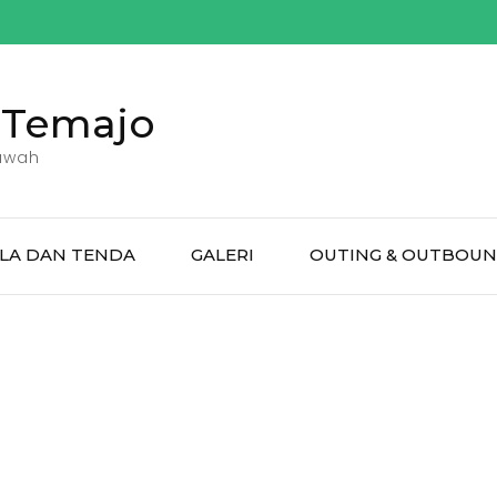
 Temajo
awah
LLA DAN TENDA
GALERI
OUTING & OUTBOU